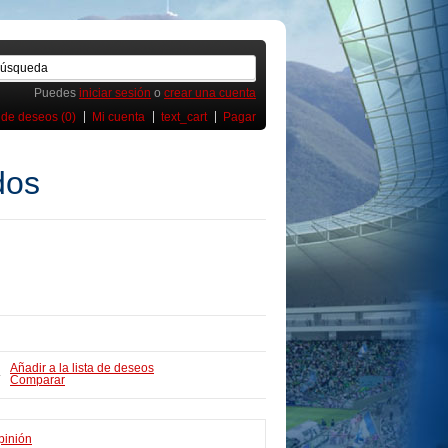
Puedes
iniciar sesión
o
crear una cuenta
 de deseos (0)
Mi cuenta
text_cart
Pagar
dos
Añadir a la lista de deseos
 -
Comparar
pinión