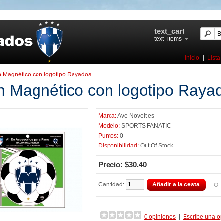
text_cart
text_items
Inicio
Lista
n Magnético con logotipo Rayados
n Magnético con logotipo Raya
Marca:
Ave Novelties
Modelo:
SPORTS FANATIC
Puntos:
0
Disponibilidad:
Out Of Stock
Precio: $30.40
Cantidad:
Añadir a la cesta
- O
0 opiniones
|
Escribe una o