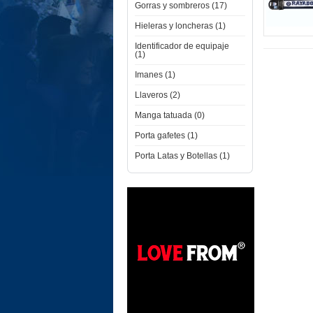
Gorras y sombreros (17)
Hieleras y loncheras (1)
Identificador de equipaje
(1)
Imanes (1)
Llaveros (2)
Manga tatuada (0)
Porta gafetes (1)
Porta Latas y Botellas (1)