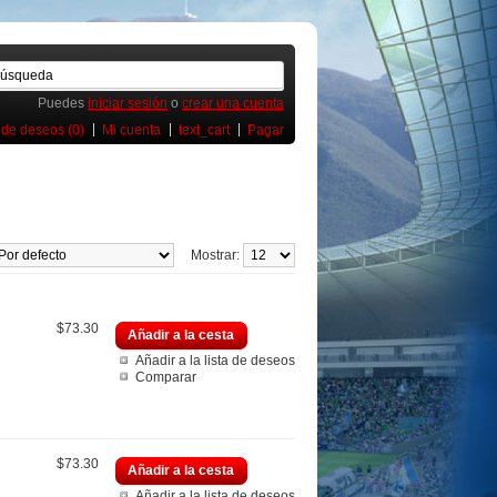
Puedes
iniciar sesión
o
crear una cuenta
 de deseos (0)
Mi cuenta
text_cart
Pagar
Mostrar:
$73.30
Añadir a la cesta
Añadir a la lista de deseos
Comparar
$73.30
Añadir a la cesta
Añadir a la lista de deseos