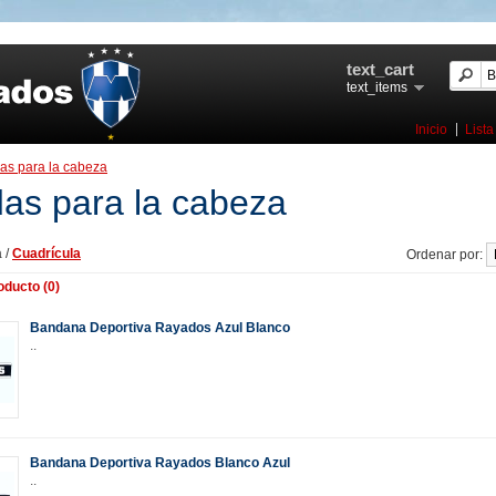
text_cart
text_items
Inicio
Lista
as para la cabeza
as para la cabeza
a
/
Cuadrícula
Ordenar por:
ducto (0)
Bandana Deportiva Rayados Azul Blanco
..
Bandana Deportiva Rayados Blanco Azul
..